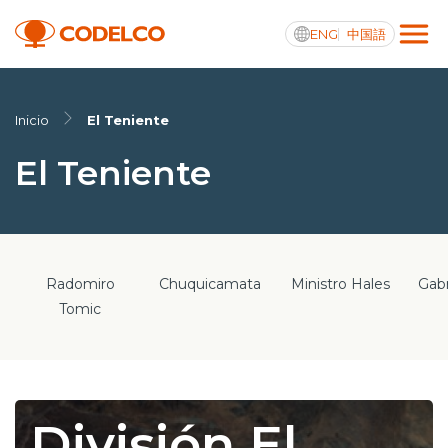
ENG
中国語
Transparencia activa
Inicio
El Teniente
El Teniente
Nosotros
Operaciones
Radomiro
Chuquicamata
Ministro Hales
Gabr
Proyectos
Tomic
Sustentabilidad
Innovación
División El
Inversionistas