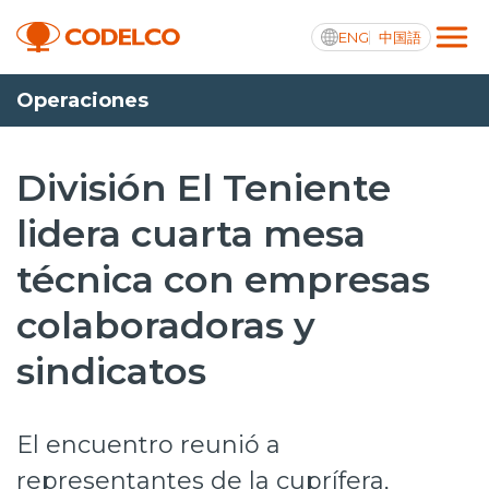
ENG
中国語
Operaciones
Transparencia activa
División El Teniente
lidera cuarta mesa
Nosotros
técnica con empresas
Operaciones
colaboradoras y
Proyectos
sindicatos
Sustentabilidad
Innovación
El encuentro reunió a
Inversionistas
representantes de la cuprífera,