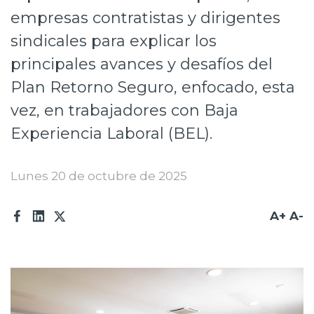
empresas contratistas y dirigentes
Prensa
sindicales para explicar los
Trabaja en Codelco
principales avances y desafíos del
Transparencia activa
Plan Retorno Seguro, enfocado, esta
Canales de denuncia
vez, en trabajadores con Baja
Experiencia Laboral (BEL).
Proveedores
Acceso trabajadores/as
Lunes 20 de octubre de 2025
A+
A-