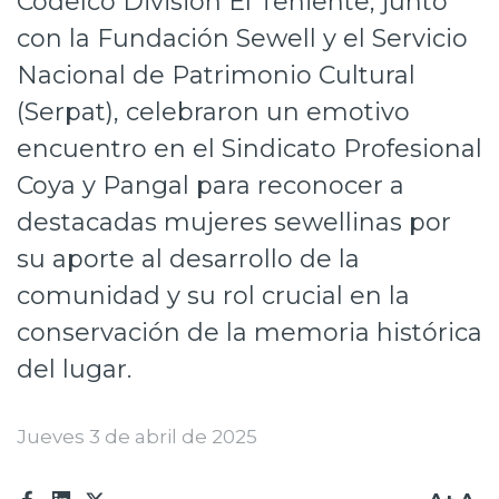
Codelco División El Teniente, junto
Prensa
con la Fundación Sewell y el Servicio
Nacional de Patrimonio Cultural
Trabaja en Codelco
(Serpat), celebraron un emotivo
Transparencia activa
encuentro en el Sindicato Profesional
Canales de denuncia
Coya y Pangal para reconocer a
Proveedores
destacadas mujeres sewellinas por
su aporte al desarrollo de la
Acceso trabajadores/as
comunidad y su rol crucial en la
conservación de la memoria histórica
del lugar.
Jueves 3 de abril de 2025