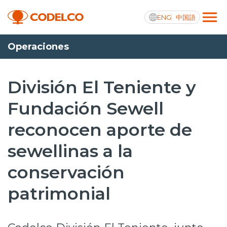
ENG
中国語
Operaciones
Transparencia activa
División El Teniente y
Fundación Sewell
Nosotros
reconocen aporte de
Operaciones
sewellinas a la
Proyectos
conservación
Sustentabilidad
patrimonial
Innovación
Inversionistas