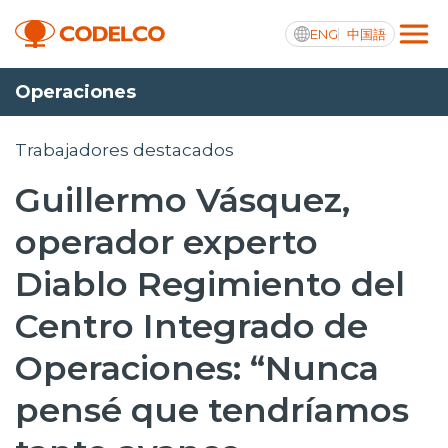
ENG
中国語
Operaciones
Transparencia activa
Trabajadores destacados
Guillermo Vásquez,
Nosotros
operador experto
Operaciones
Diablo Regimiento del
Proyectos
Centro Integrado de
Sustentabilidad
Operaciones: “Nunca
Innovación
pensé que tendríamos
Inversionistas