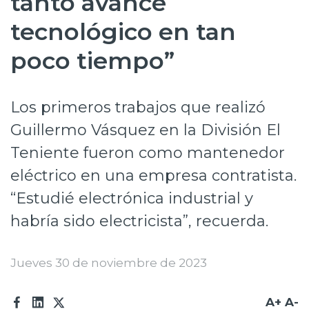
tanto avance
Prensa
tecnológico en tan
Trabaja en Codelco
poco tiempo”
Transparencia activa
Los primeros trabajos que realizó
Canales de denuncia
Guillermo Vásquez en la División El
Proveedores
Teniente fueron como mantenedor
Acceso trabajadores/as
eléctrico en una empresa contratista.
“Estudié electrónica industrial y
habría sido electricista”, recuerda.
Jueves 30 de noviembre de 2023
A+
A-