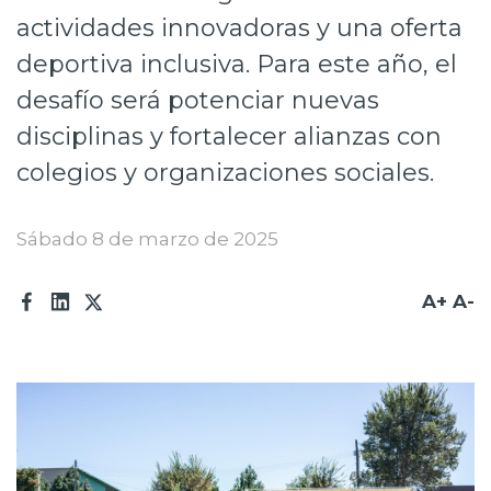
actividades innovadoras y una oferta
Prensa
deportiva inclusiva. Para este año, el
Trabaja en Codelco
desafío será potenciar nuevas
Transparencia activa
disciplinas y fortalecer alianzas con
Canales de denuncia
colegios y organizaciones sociales.
Proveedores
Sábado 8 de marzo de 2025
Acceso trabajadores/as
A+
A-