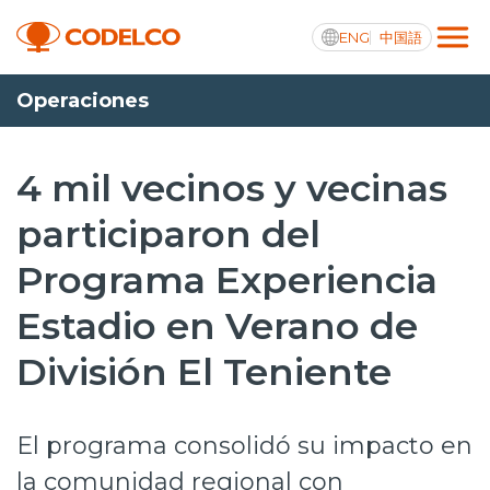
ENG
中国語
Operaciones
Transparencia activa
4 mil vecinos y vecinas
participaron del
Nosotros
Programa Experiencia
Operaciones
Estadio en Verano de
Proyectos
División El Teniente
Sustentabilidad
Innovación
El programa consolidó su impacto en
Inversionistas
la comunidad regional con