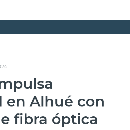
024
impulsa
d en Alhué con
e fibra óptica