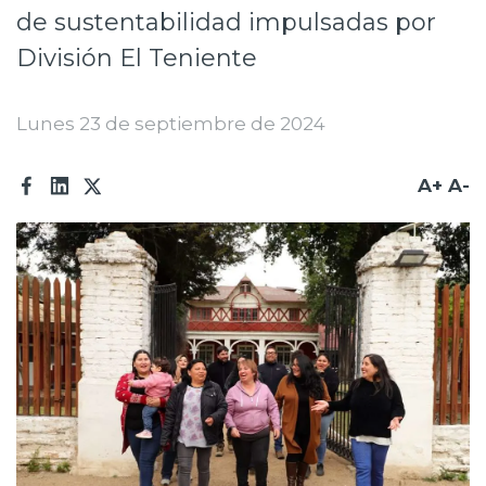
de sustentabilidad impulsadas por
Prensa
División El Teniente
Trabaja en Codelco
Transparencia activa
Lunes 23 de septiembre de 2024
Canales de denuncia
A+
A-
Proveedores
Acceso trabajadores/as