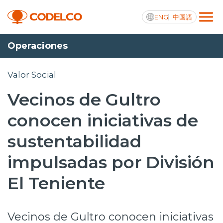
ENG
中国語
Operaciones
Transparencia activa
Valor Social
Vecinos de Gultro
Nosotros
conocen iniciativas de
Operaciones
sustentabilidad
Proyectos
impulsadas por División
Sustentabilidad
El Teniente
Innovación
Vecinos de Gultro conocen iniciativas
Inversionistas