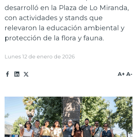
desarrolló en la Plaza de Lo Miranda,
Prensa
con actividades y stands que
Trabaja en Codelco
relevaron la educación ambiental y
Transparencia activa
protección de la flora y fauna.
Canales de denuncia
Lunes 12 de enero de 2026
Proveedores
Acceso trabajadores/as
A+
A-