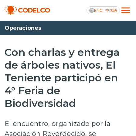
ENG
中国語
Operaciones
Transparencia activa
Con charlas y entrega
de árboles nativos, El
Nosotros
Teniente participó en
Operaciones
4° Feria de
Proyectos
Biodiversidad
Sustentabilidad
Innovación
El encuentro, organizado por la
Inversionistas
Asociación Reverdecido, se