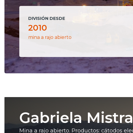
DIVISIÓN DESDE
2010
mina a rajo abierto
Gabriela Mistra
Mina a rajo abierto. Productos: cátodos ele