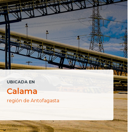
UBICADA EN
D
Calama
región de Antofagasta
p