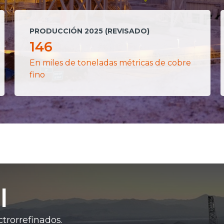
PRODUCCIÓN 2025 (REVISADO)
146
En miles de toneladas métricas de cobre
fino
l
ctrorrefinados.