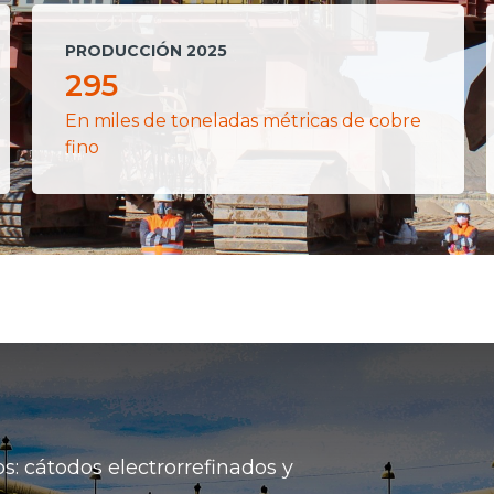
PRODUCCIÓN 2025
295
En miles de toneladas métricas de cobre
fino
s: cátodos electrorrefinados y