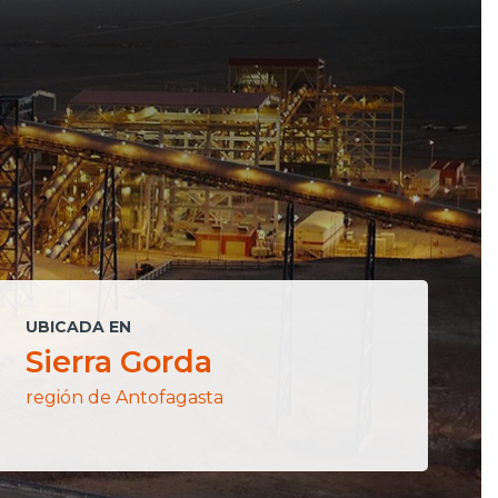
UBICADA EN
D
Sierra Gorda
región de Antofagasta
p