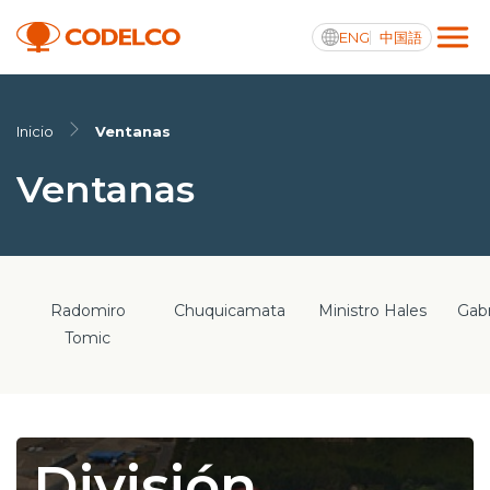
ENG
中国語
Transparencia activa
Inicio
Ventanas
Ventanas
Nosotros
Operaciones
Radomiro
Chuquicamata
Ministro Hales
Gabr
Proyectos
Tomic
Sustentabilidad
Innovación
División
Inversionistas