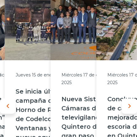
diciembre de
Jueves 15 de enero de 2026
Miércoles 17 de diciembre de
Miércoles 17 
2025
2025
Se inicia última
a
Nueva Sistema de
Concluye
campaña del
s que
Cámaras de
de cami
Horno de Refino 1
” de
televigilancia para
mejorado
de Codelco
ha
Quintero dio un
escoria 
Ventanas y avanza
a mejorar
gran paso para
en Quint