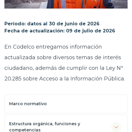
Prensa
Trabaja en Codelco
Período: datos al 30 de junio de 2026
Fecha de actualización: 09 de julio de 2026
Transparencia activa
Canales de denuncia
En Codelco entregamos información
actualizada sobre diversos temas de interés
Proveedores
ciudadano, además de cumplir con la Ley Nº
Acceso trabajadores/as
20.285 sobre Acceso a la Información Pública.
Marco normativo
Estructura orgánica, funciones y
competencias