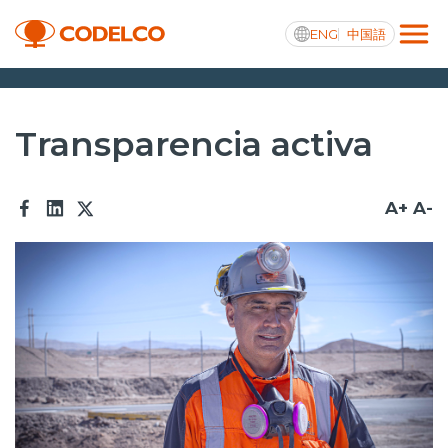
ENG
中国語
Transparencia activa
Transparencia activa
A+
A-
Nosotros
Operaciones
Proyectos
Sustentabilidad
Innovación
Inversionistas