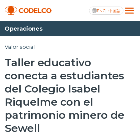
ENG
中国語
Operaciones
Transparencia activa
Valor social
Taller educativo
Nosotros
conecta a estudiantes
Operaciones
del Colegio Isabel
Proyectos
Riquelme con el
Sustentabilidad
patrimonio minero de
Innovación
Sewell
Inversionistas