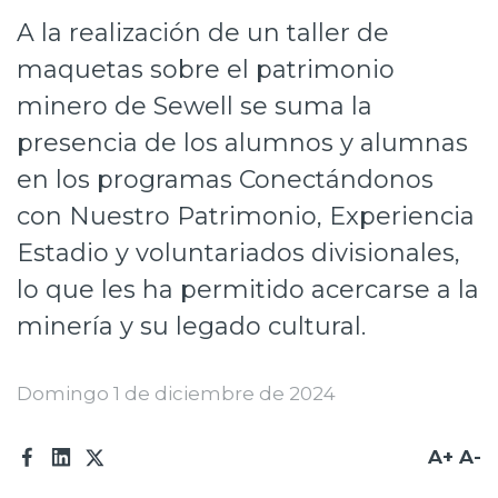
A la realización de un taller de
Prensa
maquetas sobre el patrimonio
Trabaja en Codelco
minero de Sewell se suma la
Transparencia activa
presencia de los alumnos y alumnas
Canales de denuncia
en los programas Conectándonos
con Nuestro Patrimonio, Experiencia
Proveedores
Estadio y voluntariados divisionales,
Acceso trabajadores/as
lo que les ha permitido acercarse a la
minería y su legado cultural.
Domingo 1 de diciembre de 2024
A+
A-