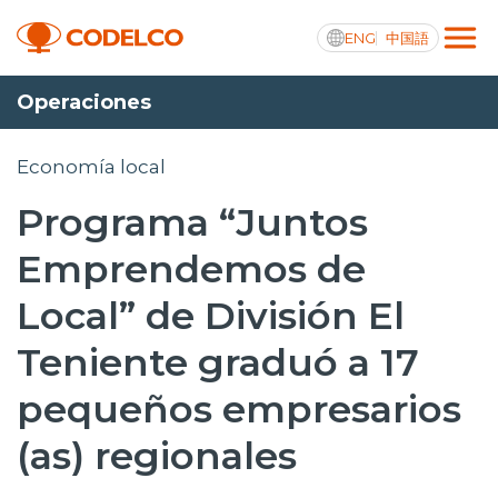
ENG
中国語
Operaciones
Transparencia activa
Economía local
Programa “Juntos
Nosotros
Emprendemos de
Operaciones
Local” de División El
Proyectos
Teniente graduó a 17
Sustentabilidad
pequeños empresarios
Innovación
(as) regionales
Inversionistas