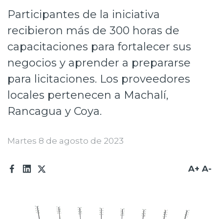
Participantes de la iniciativa
Prensa
recibieron más de 300 horas de
Trabaja en Codelco
capacitaciones para fortalecer sus
Transparencia activa
negocios y aprender a prepararse
Canales de denuncia
para licitaciones. Los proveedores
locales pertenecen a Machalí,
Proveedores
Rancagua y Coya.
Acceso trabajadores/as
Martes 8 de agosto de 2023
A+
A-