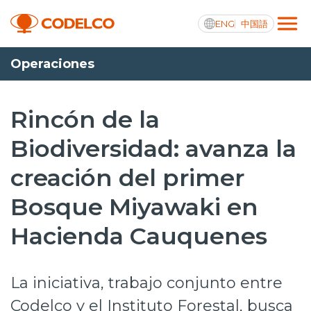
ENG
中国語
Operaciones
Transparencia activa
Rincón de la
Biodiversidad: avanza la
Nosotros
creación del primer
Operaciones
Bosque Miyawaki en
Proyectos
Hacienda Cauquenes
Sustentabilidad
Innovación
La iniciativa, trabajo conjunto entre
Inversionistas
Codelco y el Instituto Forestal, busca