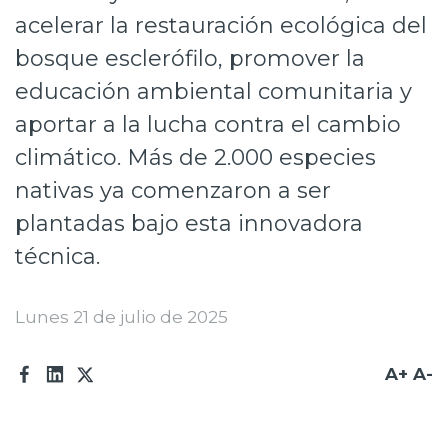
acelerar la restauración ecológica del
Prensa
bosque esclerófilo, promover la
Trabaja en Codelco
educación ambiental comunitaria y
Transparencia activa
aportar a la lucha contra el cambio
Canales de denuncia
climático. Más de 2.000 especies
nativas ya comenzaron a ser
Proveedores
plantadas bajo esta innovadora
Acceso trabajadores/as
técnica.
Lunes 21 de julio de 2025
A+
A-