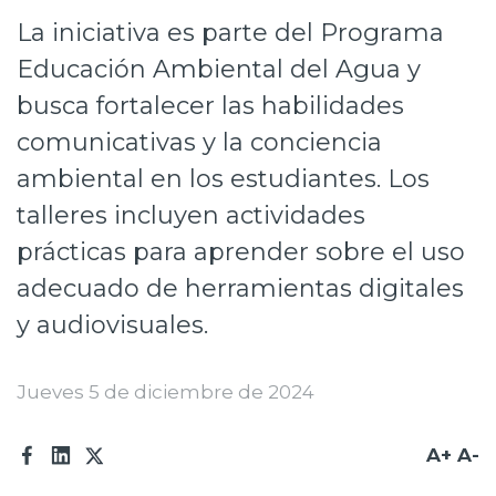
La iniciativa es parte del Programa
Prensa
Educación Ambiental del Agua y
Trabaja en Codelco
busca fortalecer las habilidades
Transparencia activa
comunicativas y la conciencia
Canales de denuncia
ambiental en los estudiantes. Los
talleres incluyen actividades
Proveedores
prácticas para aprender sobre el uso
Acceso trabajadores/as
adecuado de herramientas digitales
y audiovisuales.
Jueves 5 de diciembre de 2024
A+
A-