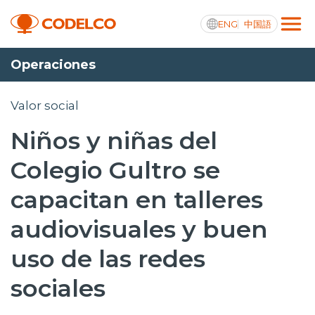
ENG
中国語
Operaciones
Transparencia activa
Valor social
Niños y niñas del
Nosotros
Colegio Gultro se
Operaciones
capacitan en talleres
Proyectos
audiovisuales y buen
Sustentabilidad
uso de las redes
Innovación
sociales
Inversionistas