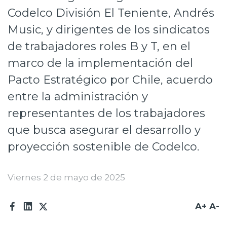
Codelco División El Teniente, Andrés
Prensa
Music, y dirigentes de los sindicatos
Trabaja en Codelco
de trabajadores roles B y T, en el
Transparencia activa
marco de la implementación del
Canales de denuncia
Pacto Estratégico por Chile, acuerdo
entre la administración y
Proveedores
representantes de los trabajadores
Acceso trabajadores/as
que busca asegurar el desarrollo y
proyección sostenible de Codelco.
Viernes 2 de mayo de 2025
A+
A-