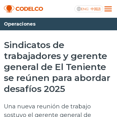
ENG
中国語
Operaciones
Transparencia activa
Sindicatos de
trabajadores y gerente
Nosotros
general de El Teniente
Operaciones
se reúnen para abordar
Proyectos
desafíos 2025
Sustentabilidad
Innovación
Una nueva reunión de trabajo
Inversionistas
sostuvo el gerente general de