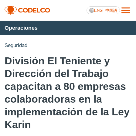
ENG
中国語
Operaciones
Transparencia activa
Seguridad
División El Teniente y
Nosotros
Dirección del Trabajo
Operaciones
capacitan a 80 empresas
Proyectos
colaboradoras en la
Sustentabilidad
implementación de la Ley
Innovación
Karin
Inversionistas