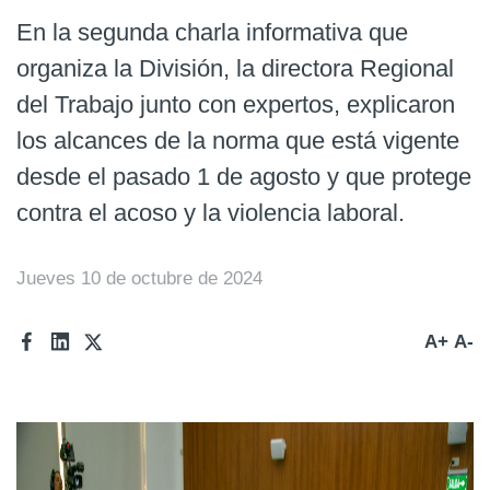
En la segunda charla informativa que
Prensa
organiza la División, la directora Regional
Trabaja en Codelco
del Trabajo junto con expertos, explicaron
Transparencia activa
los alcances de la norma que está vigente
Canales de denuncia
desde el pasado 1 de agosto y que protege
contra el acoso y la violencia laboral.
Proveedores
Acceso trabajadores/as
Jueves 10 de octubre de 2024
A+
A-