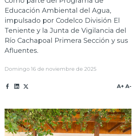
Como parte del Programa de
Prensa
Educación Ambiental del Agua,
impulsado por Codelco División El
Trabaja en Codelco
Teniente y la Junta de Vigilancia del
Transparencia activa
Río Cachapoal Primera Sección y sus
Canales de denuncia
Afluentes.
Proveedores
Domingo 16 de noviembre de 2025
Acceso trabajadores/as
A+
A-