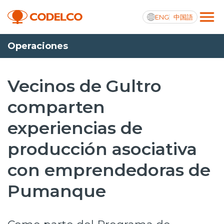
ENG
中国語
Operaciones
Transparencia activa
Vecinos de Gultro
comparten
Nosotros
experiencias de
Operaciones
producción asociativa
Proyectos
con emprendedoras de
Sustentabilidad
Pumanque
Innovación
Inversionistas