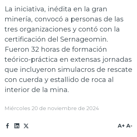
La iniciativa, inédita en la gran
Prensa
minería, convocó a personas de las
Trabaja en Codelco
tres organizaciones y contó con la
Transparencia activa
certificación del Sernageomin.
Canales de denuncia
Fueron 32 horas de formación
teórico-práctica en extensas jornadas
Proveedores
que incluyeron simulacros de rescate
Acceso trabajadores/as
con cuerda y estallido de roca al
interior de la mina.
Miércoles 20 de noviembre de 2024
A+
A-