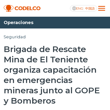
ENG
中国語
Operaciones
Transparencia activa
Seguridad
Brigada de Rescate
Nosotros
Mina de El Teniente
Operaciones
organiza capacitación
Proyectos
en emergencias
Sustentabilidad
mineras junto al GOPE
Innovación
y Bomberos
Inversionistas