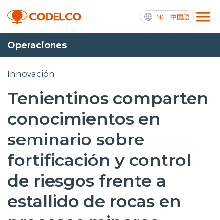
ENG
中国語
Operaciones
Transparencia activa
Innovación
Tenientinos comparten
Nosotros
conocimientos en
Operaciones
seminario sobre
Proyectos
fortificación y control
Sustentabilidad
de riesgos frente a
Innovación
estallido de rocas en
Inversionistas