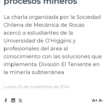
procesos mineros
Prensa
La charla organizada por la Sociedad
Trabaja en Codelco
Chilena de Mecánica de Rocas
Transparencia activa
acercó a estudiantes de la
Canales de denuncia
Universidad de O’Higgins y
Proveedores
profesionales del área al
conocimiento con las soluciones que
Acceso trabajadores/as
implementa División El Teniente en
la minería subterránea
Lunes 25 de noviembre de 2024
A+
A-