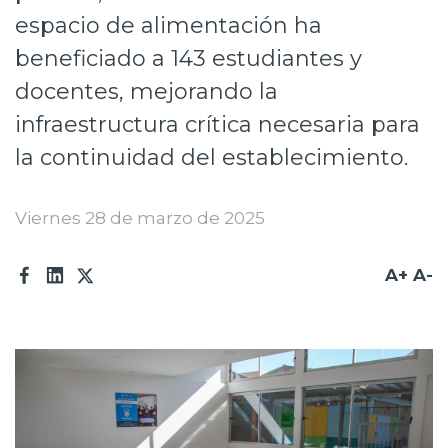
espacio de alimentación ha
Prensa
beneficiado a 143 estudiantes y
Trabaja en Codelco
docentes, mejorando la
Transparencia activa
infraestructura crítica necesaria para
Canales de denuncia
la continuidad del establecimiento.
Proveedores
Viernes 28 de marzo de 2025
Acceso trabajadores/as
A+
A-