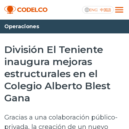
ENG
中国語
Operaciones
Transparencia activa
División El Teniente
inaugura mejoras
Nosotros
estructurales en el
Operaciones
Colegio Alberto Blest
Proyectos
Gana
Sustentabilidad
Innovación
Gracias a una colaboración público-
Inversionistas
privada, la creación de un nuevo