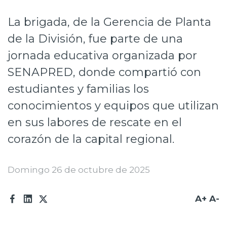
Prensa
La brigada, de la Gerencia de Planta
Trabaja en Codelco
de la División, fue parte de una
jornada educativa organizada por
Transparencia activa
SENAPRED, donde compartió con
Canales de denuncia
estudiantes y familias los
Proveedores
conocimientos y equipos que utilizan
Acceso trabajadores/as
en sus labores de rescate en el
corazón de la capital regional.
Domingo 26 de octubre de 2025
A+
A-