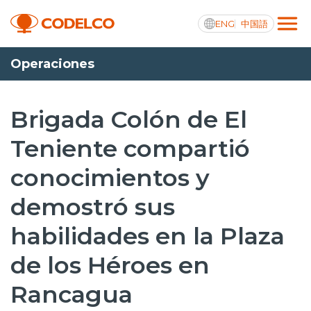
ENG
中国語
Operaciones
Transparencia activa
Brigada Colón de El
Teniente compartió
Nosotros
conocimientos y
Operaciones
demostró sus
Proyectos
habilidades en la Plaza
Sustentabilidad
de los Héroes en
Innovación
Rancagua
Inversionistas