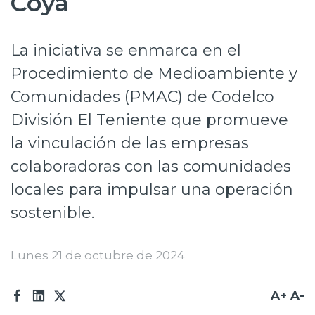
Coya
Prensa
La iniciativa se enmarca en el
Trabaja en Codelco
Procedimiento de Medioambiente y
Transparencia activa
Comunidades (PMAC) de Codelco
Canales de denuncia
División El Teniente que promueve
Proveedores
la vinculación de las empresas
colaboradoras con las comunidades
Acceso trabajadores/as
locales para impulsar una operación
sostenible.
Lunes 21 de octubre de 2024
A+
A-