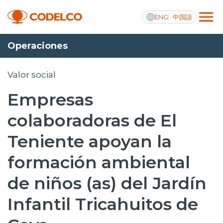
ENG
中国語
Operaciones
Transparencia activa
Valor social
Empresas
Nosotros
colaboradoras de El
Operaciones
Teniente apoyan la
Proyectos
formación ambiental
Sustentabilidad
de niños (as) del Jardín
Innovación
Infantil Tricahuitos de
Inversionistas