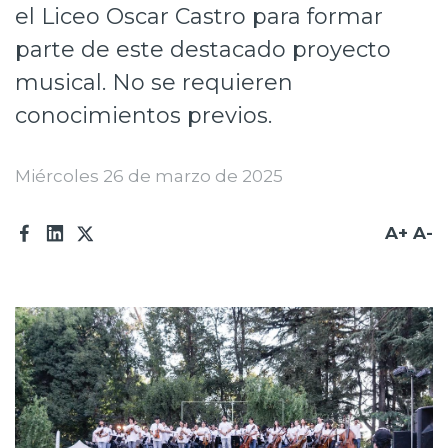
el Liceo Oscar Castro para formar
Prensa
parte de este destacado proyecto
Trabaja en Codelco
musical. No se requieren
Transparencia activa
conocimientos previos.
Canales de denuncia
Miércoles 26 de marzo de 2025
Proveedores
A+
A-
Acceso trabajadores/as