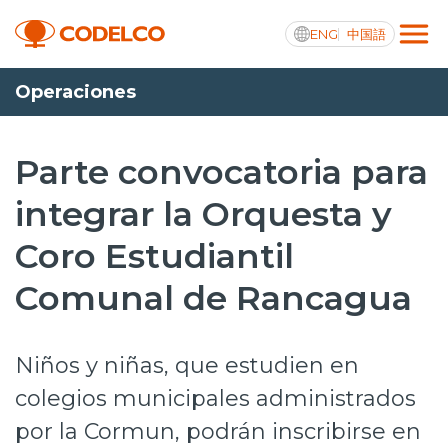
ENG
中国語
Operaciones
Transparencia activa
Parte convocatoria para
integrar la Orquesta y
Nosotros
Coro Estudiantil
Operaciones
Comunal de Rancagua
Proyectos
Sustentabilidad
Niños y niñas, que estudien en
Innovación
colegios municipales administrados
por la Cormun, podrán inscribirse en
Inversionistas