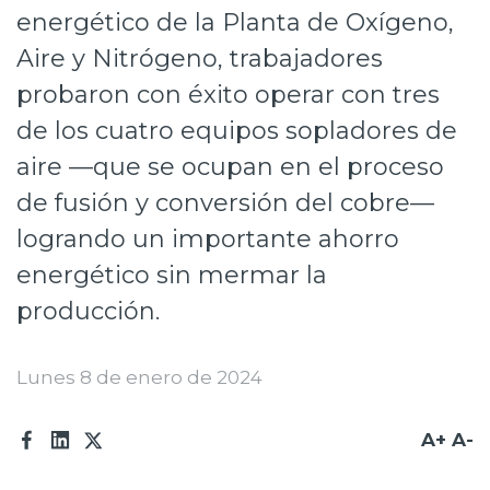
energético de la Planta de Oxígeno,
Prensa
Aire y Nitrógeno, trabajadores
Trabaja en Codelco
probaron con éxito operar con tres
Transparencia activa
de los cuatro equipos sopladores de
aire —que se ocupan en el proceso
Canales de denuncia
de fusión y conversión del cobre—
Proveedores
logrando un importante ahorro
Acceso trabajadores/as
energético sin mermar la
producción.
Lunes 8 de enero de 2024
A+
A-