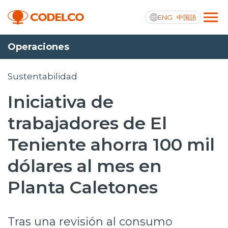
ENG
中国語
Operaciones
Transparencia activa
Sustentabilidad
Iniciativa de
Nosotros
trabajadores de El
Operaciones
Teniente ahorra 100 mil
Proyectos
dólares al mes en
Sustentabilidad
Planta Caletones
Innovación
Tras una revisión al consumo
Inversionistas