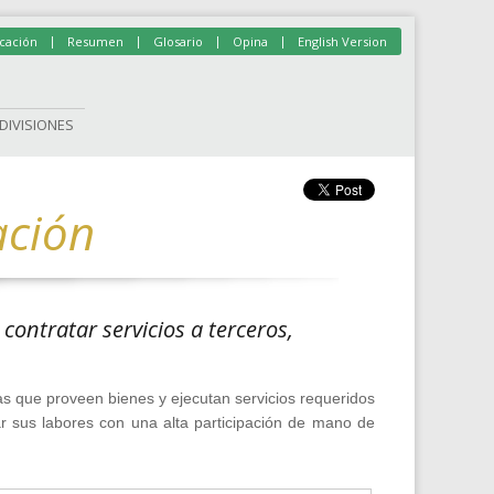
|
|
|
|
icación
Resumen
Glosario
Opina
English Version
DIVISIONES
ación
contratar servicios a terceros,
s que proveen bienes y ejecutan servicios requeridos
ar sus labores con una alta participación de mano de