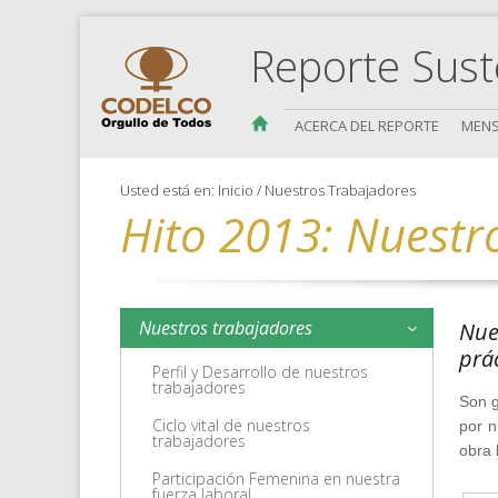
Reporte Sust
ACERCA DEL REPORTE
MENS
Usted está en:
Inicio
/
Nuestros Trabajadores
Hito 2013: Nuestr
Nuestros trabajadores
Nues
prá
Perfil y Desarrollo de nuestros
trabajadores
Son g
Ciclo vital de nuestros
por n
trabajadores
obra 
Participación Femenina en nuestra
fuerza laboral