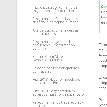
Com
Hito destacado: Aumento de
mujeres en la Corporación
Hem
Pym
Programas de Capacitación y
desarrollo de capital humano
un p
Alta participación en nuestras
capacitaciones
Programas de gestión de
habilidades y de formación
Fiele
continúa
regul
Asimi
Formación en Materias de
Derechos Humanos
nuest
cumpl
Relación con los trabajadores
contratistas
El cu
Hito 2013: Nuestro modelo de
subcontratación
indep
depen
Hito 2013: La generación de
acuerdos, nuestro principal logro
Por o
Relación entre los trabajadores y
licit
la dirección