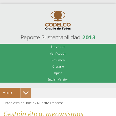
Reporte Sustentabilidad
2013
Índice GRI
Verificación
Resumen
Glosario
Opina
English Version
MENÚ
Usted está en:
Inicio
/
Nuestra Empresa
Gestión ética, mecanismos