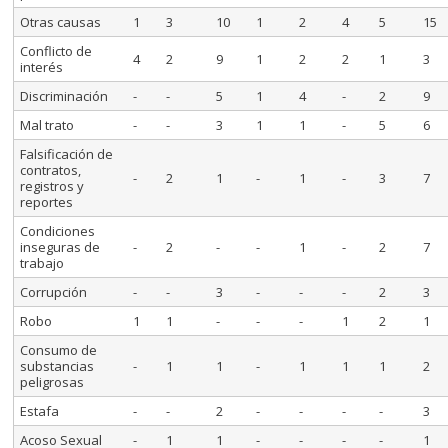
Otras causas
1
3
10
1
2
4
5
15
Conflicto de
4
2
9
1
2
2
1
3
interés
Discriminación
-
-
5
1
4
-
2
9
Mal trato
-
-
3
1
1
-
5
6
Falsificación de
contratos,
-
2
1
-
1
-
3
7
registros y
reportes
Condiciones
inseguras de
-
2
-
-
1
-
2
7
trabajo
Corrupción
-
-
3
-
-
-
2
3
Robo
1
1
-
-
-
1
2
1
Consumo de
substancias
-
1
1
-
1
1
1
2
peligrosas
Estafa
-
-
2
-
-
-
-
3
Acoso Sexual
-
1
1
-
-
-
-
1