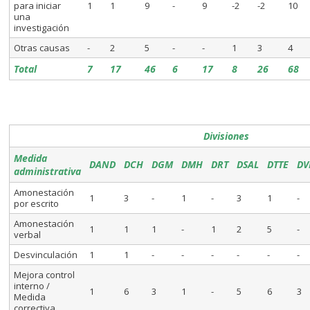
para iniciar
1
1
9
-
9
-2
-2
10
una
investigación
Otras causas
-
2
5
-
-
1
3
4
Total
7
17
46
6
17
8
26
68
Divisiones
Medida
DAND
DCH
DGM
DMH
DRT
DSAL
DTTE
DV
administrativa
Amonestación
1
3
-
1
-
3
1
-
por escrito
Amonestación
1
1
1
-
1
2
5
-
verbal
Desvinculación
1
1
-
-
-
-
-
-
Mejora control
interno /
1
6
3
1
-
5
6
3
Medida
correctiva