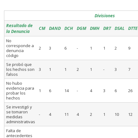
Divisiones
Resultado de
CM
DAND
DCH
DGM
DMH
DRT
DSAL
DTTE
la Denuncia
No
corresponde a
2
3
6
-
1
1
2
9
denuncia
código
Se probó que
los hechos son
3
1
1
2
1
-
3
7
falsos
No hubo
evidencia para
1
6
14
-
4
3
6
26
probar los
hechos
Se investigó y
se tomaron
-
4
11
4
2
1
10
12
medidas
administrativas
Falta de
antecedentes