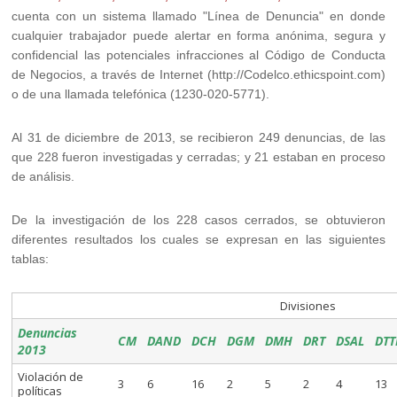
cuenta con un sistema llamado "Línea de Denuncia" en donde
cualquier trabajador puede alertar en forma anónima, segura y
confidencial las potenciales infracciones al Código de Conducta
de Negocios, a través de Internet (http://Codelco.ethicspoint.com)
o de una llamada telefónica (1230-020-5771).
Al 31 de diciembre de 2013, se recibieron 249 denuncias, de las
que 228 fueron investigadas y cerradas; y 21 estaban en proceso
de análisis.
De la investigación de los 228 casos cerrados, se obtuvieron
diferentes resultados los cuales se expresan en las siguientes
tablas:
Divisiones
Denuncias
CM
DAND
DCH
DGM
DMH
DRT
DSAL
DTT
2013
Violación de
3
6
16
2
5
2
4
13
políticas