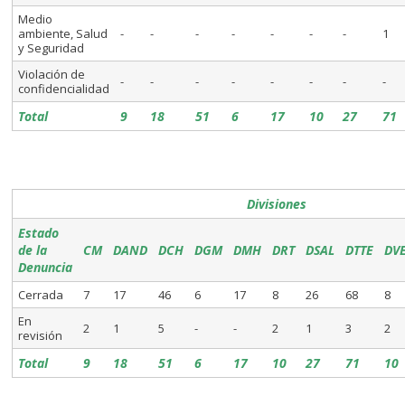
Medio
ambiente, Salud
-
-
-
-
-
-
-
1
y Seguridad
Violación de
-
-
-
-
-
-
-
-
confidencialidad
Total
9
18
51
6
17
10
27
71
Divisiones
Estado
de la
CM
DAND
DCH
DGM
DMH
DRT
DSAL
DTTE
DV
Denuncia
Cerrada
7
17
46
6
17
8
26
68
8
En
2
1
5
-
-
2
1
3
2
revisión
Total
9
18
51
6
17
10
27
71
10