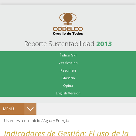
Reporte Sustentabilidad
2013
Índice GRI
Verificación
Resumen
Glosario
Opina
English Version
MENÚ
Usted está en:
Inicio
/
Agua y Energía
Indicadores de Gestión: El uso de la