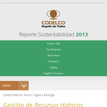
Reporte Sustentabilidad
2013
Índice GRI
Verificación
Resumen
Glosario
Opina
English Version
MENÚ
Usted está en:
Inicio
/
Agua y Energía
Gestión de Recursos Hídricos