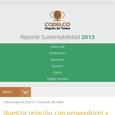
Reporte Sustentabilidad
2013
Índice GRI
Verificación
Resumen
Glosario
Opina
English Version
MENÚ
Usted está en:
Inicio
/
Creación de Valor
Nuestra relación con proveedores y