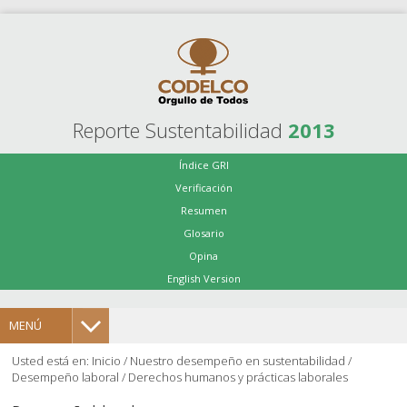
Reporte Sustentabilidad
2013
Índice GRI
Verificación
Resumen
Glosario
Opina
English Version
MENÚ
Usted está en:
Inicio
/
Nuestro desempeño en sustentabilidad
/
Desempeño laboral
/
Derechos humanos y prácticas laborales