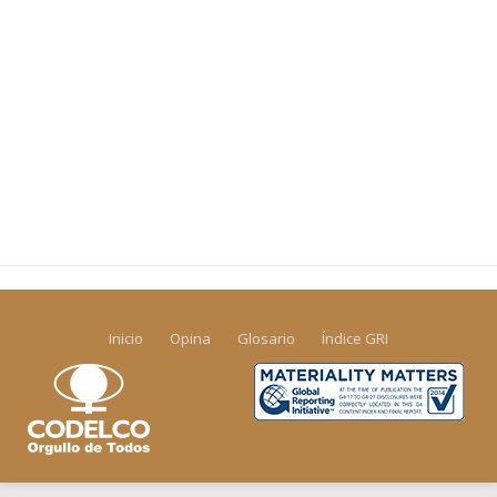
Inicio
Opina
Glosario
Índice GRI