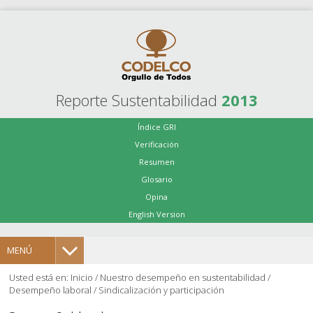
Reporte Sustentabilidad
2013
Índice GRI
Verificación
Resumen
Glosario
Opina
English Version
MENÚ
Usted está en:
Inicio
/
Nuestro desempeño en sustentabilidad
/
Desempeño laboral
/
Sindicalización y participación