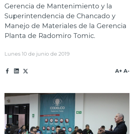
Gerencia de Mantenimiento y la
Prensa
Superintendencia de Chancado y
Trabaja en Codelco
Manejo de Materiales de la Gerencia
Transparencia activa
Planta de Radomiro Tomic.
Canales de denuncia
Lunes 10 de junio de 2019
Proveedores
Acceso trabajadores/as
A+
A-