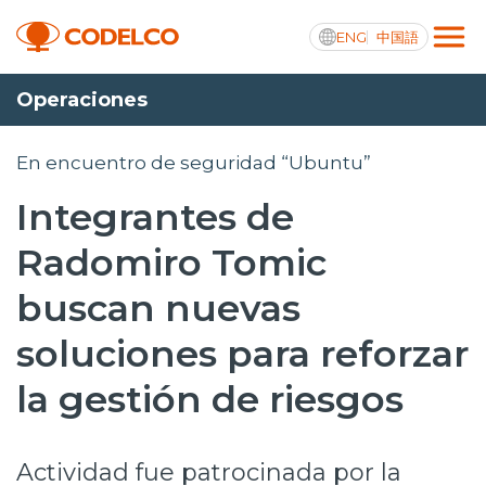
ENG
中国語
Operaciones
Transparencia activa
En encuentro de seguridad “Ubuntu”
Integrantes de
Nosotros
Radomiro Tomic
Operaciones
buscan nuevas
Proyectos
soluciones para reforzar
Sustentabilidad
la gestión de riesgos
Innovación
Actividad fue patrocinada por la
Inversionistas