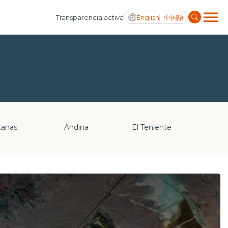
English
中国語
Transparencia activa
tanas
Andina
El Teniente