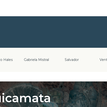
ro Hales
Gabriela Mistral
Salvador
Ven
uicamata