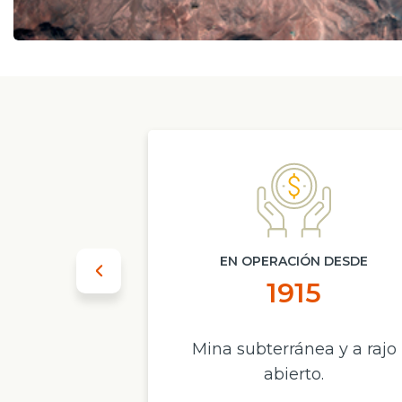
A EN
EN OPERACIÓN DESDE
ama
1915
tofagasta.
Mina subterránea y a rajo
abierto.