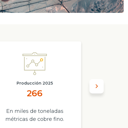
Producción 2025
UB
266
Ca
En miles de toneladas
región de
métricas de cobre fino.