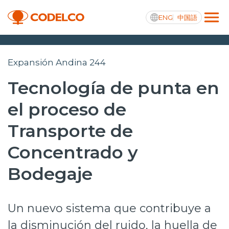
ENG
中国語
Transparencia activa
Expansión Andina 244
Tecnología de punta en
el proceso de
Nosotros
Transporte de
Operaciones
Concentrado y
Proyectos
Bodegaje
Sustentabilidad
Innovación
Un nuevo sistema que contribuye a
Inversionistas
la disminución del ruido, la huella de