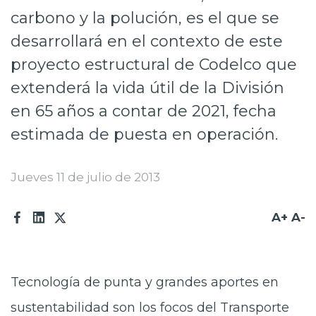
carbono y la polución, es el que se
Prensa
desarrollará en el contexto de este
Trabaja en Codelco
proyecto estructural de Codelco que
Transparencia activa
extenderá la vida útil de la División
Canales de denuncia
en 65 años a contar de 2021, fecha
estimada de puesta en operación.
Proveedores
Acceso trabajadores/as
Jueves 11 de julio de 2013
A+
A-
Tecnología de punta y grandes aportes en
sustentabilidad son los focos del Transporte