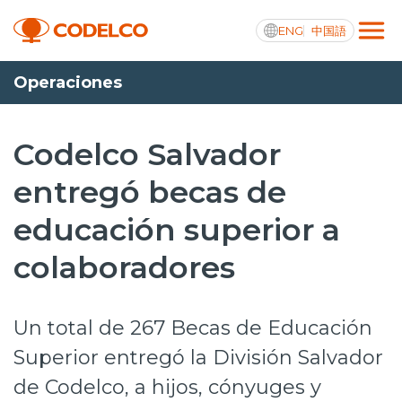
ENG
中国語
Operaciones
Transparencia activa
Codelco Salvador
entregó becas de
Nosotros
educación superior a
Operaciones
colaboradores
Proyectos
Sustentabilidad
Un total de 267 Becas de Educación
Innovación
Superior entregó la División Salvador
de Codelco, a hijos, cónyuges y
Inversionistas