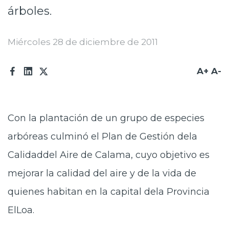
árboles.
Prensa
Trabaja en Codelco
Miércoles 28 de diciembre de 2011
Transparencia activa
A+
A-
Canales de denuncia
Proveedores
Con la plantación de un grupo de especies
Acceso trabajadores/as
arbóreas culminó el Plan de Gestión dela
Calidaddel Aire de Calama, cuyo objetivo es
mejorar la calidad del aire y de la vida de
quienes habitan en la capital dela Provincia
ElLoa.