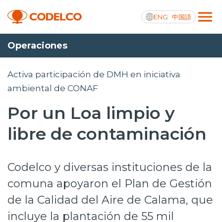
ENG
中国語
Operaciones
Transparencia activa
Activa participación de DMH en iniciativa
ambiental de CONAF
Por un Loa limpio y
Nosotros
libre de contaminación
Operaciones
Proyectos
Codelco y diversas instituciones de la
Sustentabilidad
comuna apoyaron el Plan de Gestión
Innovación
de la Calidad del Aire de Calama, que
Inversionistas
incluye la plantación de 55 mil