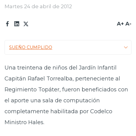
Martes 24 de abril de 2012
Prensa
Trabaja en Codelco
A+
A-
Transparencia activa
Canales de denuncia
SUEÑO CUMPLIDO
Proveedores
Una treintena de niños del Jardín Infantil
Acceso trabajadores/as
Capitán Rafael Torrealba, perteneciente al
Regimiento Topáter, fueron beneficiados con
el aporte una sala de computación
completamente habilitada por Codelco
Ministro Hales.