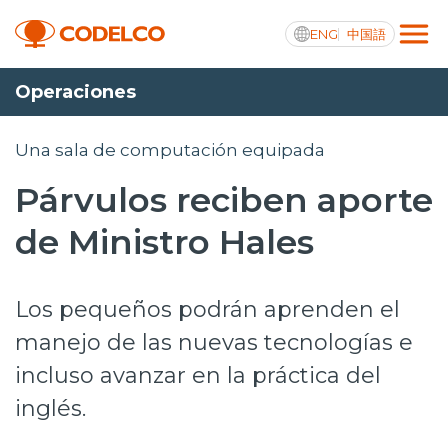
ENG
中国語
Operaciones
Transparencia activa
Una sala de computación equipada
Párvulos reciben aporte
Nosotros
de Ministro Hales
Operaciones
Los pequeños podrán aprenden el
Proyectos
manejo de las nuevas tecnologías e
Sustentabilidad
incluso avanzar en la práctica del
Innovación
inglés.
Inversionistas