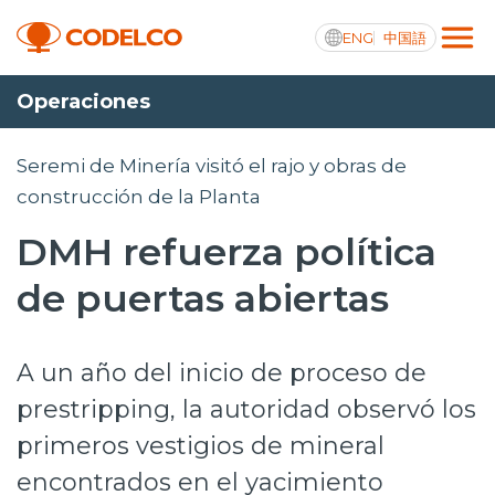
ENG
中国語
Operaciones
Transparencia activa
Seremi de Minería visitó el rajo y obras de
construcción de la Planta
DMH refuerza política
Nosotros
de puertas abiertas
Operaciones
Proyectos
A un año del inicio de proceso de
Sustentabilidad
prestripping, la autoridad observó los
Innovación
primeros vestigios de mineral
Inversionistas
encontrados en el yacimiento