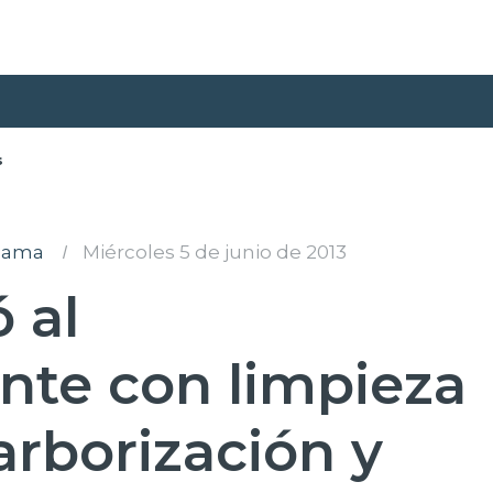
s
alama
I
Miércoles 5 de junio de 2013
 al
te con limpieza
 arborización y