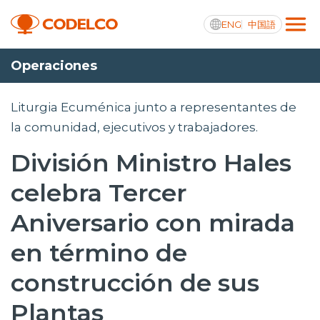
ENG
中国語
Operaciones
Transparencia activa
Liturgia Ecuménica junto a representantes de
la comunidad, ejecutivos y trabajadores.
División Ministro Hales
Nosotros
celebra Tercer
Operaciones
Aniversario con mirada
Proyectos
en término de
Sustentabilidad
construcción de sus
Innovación
Plantas
Inversionistas