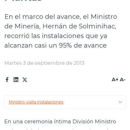
Prensa
En el marco del avance, el Ministro
Trabaja en Codelco
de Minería, Hernán de Solminihac,
Transparencia activa
recorrió las instalaciones que ya
Canales de denuncia
alcanzan casi un 95% de avance
Proveedores
Martes 3 de septiembre de 2013
Acceso trabajadores/as
A+
A-
Ministro visita instalaciones
En una ceremonia íntima División Ministro