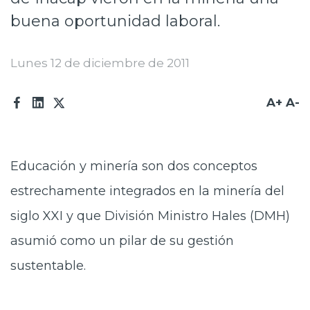
Prensa
buena oportunidad laboral.
Trabaja en Codelco
Lunes 12 de diciembre de 2011
Transparencia activa
A+
A-
Canales de denuncia
Proveedores
Acceso trabajadores/as
Educación y minería son dos conceptos
estrechamente integrados en la minería del
siglo XXI y que División Ministro Hales (DMH)
asumió como un pilar de su gestión
sustentable.