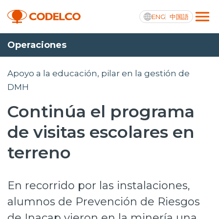
ENG
中国語
Operaciones
Transparencia activa
Apoyo a la educación, pilar en la gestión de
DMH
Continúa el programa
Nosotros
de visitas escolares en
Operaciones
terreno
Proyectos
Sustentabilidad
En recorrido por las instalaciones,
Innovación
alumnos de Prevención de Riesgos
Inversionistas
de Inacap vieron en la minería una