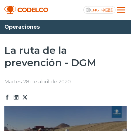
ENG
中国語
Operaciones
Transparencia activa
La ruta de la
prevención - DGM
Nosotros
Operaciones
Martes 28 de abril de 2020
Proyectos
Sustentabilidad
Innovación
Inversionistas