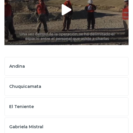
Prensa
Trabaja en Codelco
Transparencia activa
Canales de denuncia
Proveedores
Andina
Acceso trabajadores/as
Chuquicamata
El Teniente
Gabriela Mistral