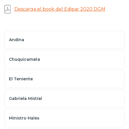
Prensa
Descarga el book del Edipar 2020 DGM
Trabaja en Codelco
Transparencia activa
Andina
Canales de denuncia
Proveedores
Chuquicamata
Acceso trabajadores/as
El Teniente
Gabriela Mistral
Ministro Hales