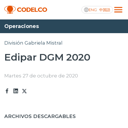
ENG
中国語
Operaciones
Transparencia activa
División Gabriela Mistral
Edipar DGM 2020
Nosotros
Operaciones
Martes 27 de octubre de 2020
Proyectos
Sustentabilidad
Innovación
ARCHIVOS DESCARGABLES
Inversionistas