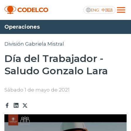
ENG
中国語
Operaciones
Transparencia activa
División Gabriela Mistral
Día del Trabajador -
Nosotros
Saludo Gonzalo Lara
Operaciones
Proyectos
Sábado 1 de mayo de 2021
Sustentabilidad
Innovación
Inversionistas