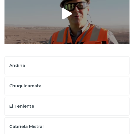
Prensa
Trabaja en Codelco
Transparencia activa
Canales de denuncia
Proveedores
Andina
Acceso trabajadores/as
Chuquicamata
El Teniente
Gabriela Mistral