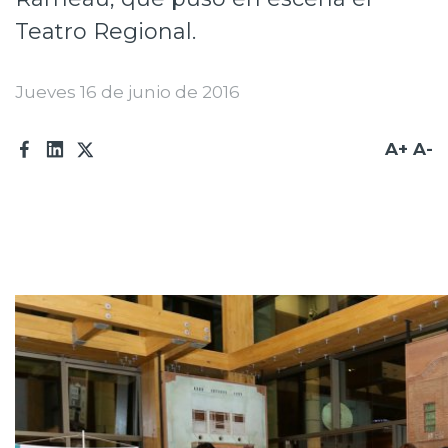
Prensa
Teatro Regional.
Trabaja en Codelco
Jueves 16 de junio de 2016
Transparencia activa
A+
A-
Canales de denuncia
Proveedores
Acceso trabajadores/as