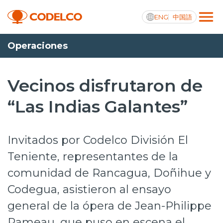
ENG
中国語
Operaciones
Transparencia activa
Vecinos disfrutaron de
“Las Indias Galantes”
Nosotros
Operaciones
Invitados por Codelco División El
Proyectos
Teniente, representantes de la
comunidad de Rancagua, Doñihue y
Sustentabilidad
Codegua, asistieron al ensayo
Innovación
general de la ópera de Jean-Philippe
Inversionistas
Rameau, que puso en escena el