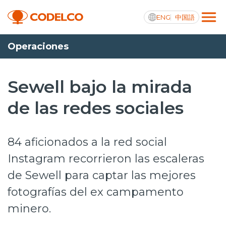
ENG
中国語
Operaciones
Transparencia activa
Sewell bajo la mirada
de las redes sociales
Nosotros
Operaciones
84 aficionados a la red social
Proyectos
Instagram recorrieron las escaleras
de Sewell para captar las mejores
Sustentabilidad
fotografías del ex campamento
Innovación
minero.
Inversionistas