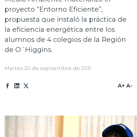
Prensa
proyecto “Entorno Eficiente”,
propuesta que instaló la práctica de
Trabaja en Codelco
la eficiencia energética entre los
Transparencia activa
alumnos de 4 colegios de la Región
Canales de denuncia
de O´Higgins.
Proveedores
Martes 20 de septiembre de 2011
Acceso trabajadores/as
A+
A-