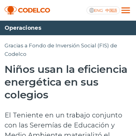
ENG
中国語
Operaciones
Transparencia activa
Gracias a Fondo de Inversión Social (FIS) de
Codelco
Niños usan la eficiencia
Nosotros
energética en sus
Operaciones
colegios
Proyectos
Sustentabilidad
El Teniente en un trabajo conjunto
Innovación
con las Seremías de Educación y
Inversionistas
Medio Ambiente materializó el