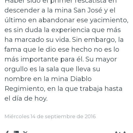
Haber sido el primer rescatista en
Prensa
descender a la mina San José y el
último en abandonar ese yacimiento,
Trabaja en Codelco
es sin duda la experiencia que más
Transparencia activa
ha marcado su vida. Sin embargo, la
Canales de denuncia
fama que le dio ese hecho no es lo
Proveedores
más importante para él. Su mayor
orgullo es la sala que lleva su
Acceso trabajadores/as
nombre en la mina Diablo
Regimiento, en la que trabaja hasta
el día de hoy.
Miércoles 14 de septiembre de 2016