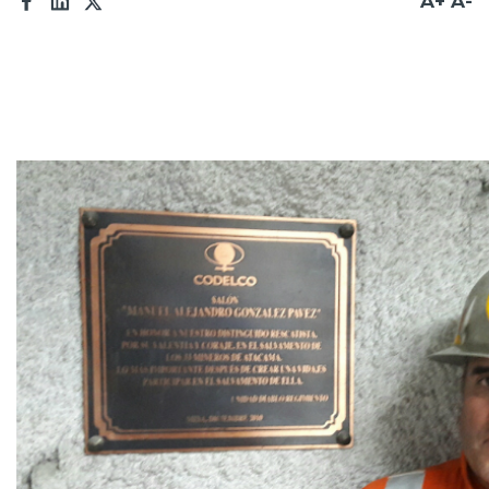
A+
A-