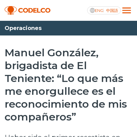
ENG
中国語
Operaciones
Transparencia activa
Manuel González,
brigadista de El
Nosotros
Teniente: “Lo que más
Operaciones
me enorgullece es el
Proyectos
reconocimiento de mis
Sustentabilidad
compañeros”
Innovación
Inversionistas