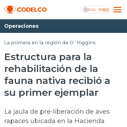
ENG
中国語
Operaciones
Transparencia activa
La primera en la región de O´Higgins:
Estructura para la
Nosotros
rehabilitación de la
Operaciones
fauna nativa recibió a
Proyectos
su primer ejemplar
Sustentabilidad
La jaula de pre-liberación de aves
Innovación
rapaces ubicada en la Hacienda
Inversionistas