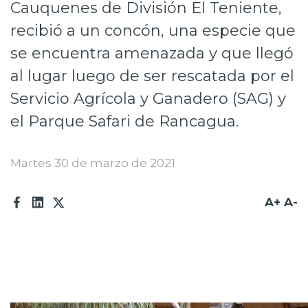
Cauquenes de División El Teniente,
Prensa
recibió a un concón, una especie que
Trabaja en Codelco
se encuentra amenazada y que llegó
al lugar luego de ser rescatada por el
Transparencia activa
Servicio Agrícola y Ganadero (SAG) y
Canales de denuncia
el Parque Safari de Rancagua.
Proveedores
Acceso trabajadores/as
Martes 30 de marzo de 2021
A+
A-